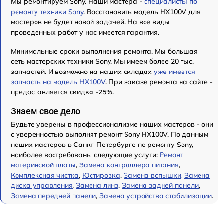
Мы ремонтируем Sony. Наши мастера -
специалисты по
ремонту техники Sony
. Восстановить модель HX100V для
мастеров не будет новой задачей. На все виды
проведенных работ у нас имеется гарантия.
Минимальные сроки выполнения ремонта. Мы большая
сеть мастерских техники Sony. Мы имеем более 20 тыс.
запчастей. И возможно на наших складах
уже имеется
запчасть на модель HX100V
. При заказе ремонта на сайте -
предоставляется скидка -25%.
Знаем свое дело
Будьте уверены в профессионализме наших мастеров - они
с уверенностью выполнят ремонт Sony HX100V. По данным
наших мастеров в Санкт-Петербурге по ремонту Sony,
наиболее востребованы следующие услуги:
Ремонт
материнской платы
,
Замена контроллера питания
,
Комплексная чистка
,
Юстировка
,
Замена вспышки
,
Замена
диска управления
,
Замена линз
,
Замена задней панели
,
Замена передней панели
,
Замена устройства стабилизации
.