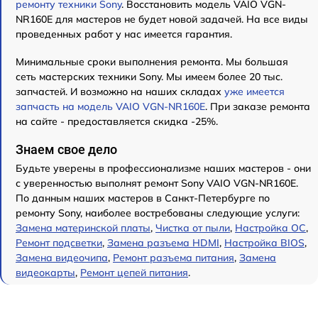
ремонту техники Sony
. Восстановить модель VAIO VGN-
NR160E для мастеров не будет новой задачей. На все виды
проведенных работ у нас имеется гарантия.
Минимальные сроки выполнения ремонта. Мы большая
сеть мастерских техники Sony. Мы имеем более 20 тыс.
запчастей. И возможно на наших складах
уже имеется
запчасть на модель VAIO VGN-NR160E
. При заказе ремонта
на сайте - предоставляется скидка -25%.
Знаем свое дело
Будьте уверены в профессионализме наших мастеров - они
с уверенностью выполнят ремонт Sony VAIO VGN-NR160E.
По данным наших мастеров в Санкт-Петербурге по
ремонту Sony, наиболее востребованы следующие услуги:
Замена материнской платы
,
Чистка от пыли
,
Настройка ОС
,
Ремонт подсветки
,
Замена разъема HDMI
,
Настройка BIOS
,
Замена видеочипа
,
Ремонт разъема питания
,
Замена
видеокарты
,
Ремонт цепей питания
.