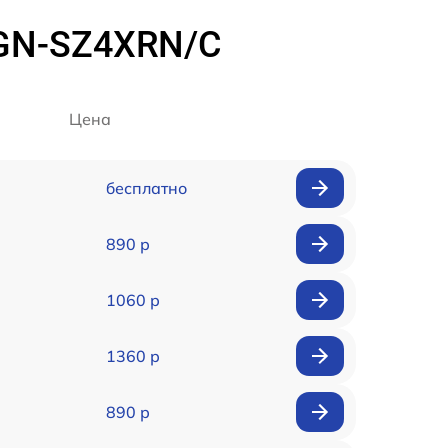
VGN-SZ4XRN/C
Цена
бесплатно
890 р
1060 р
1360 р
890 р