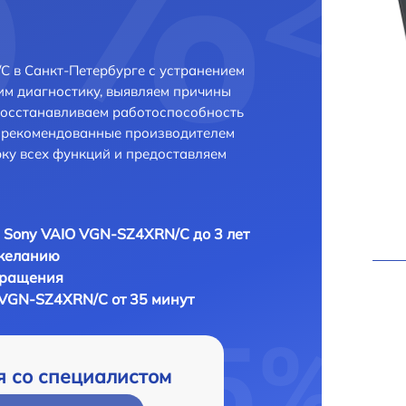
 в Санкт-Петербурге с устранением
м диагностику, выявляем причины
восстанавливаем работоспособность
и рекомендованные производителем
рку всех функций и предоставляем
 Sony VAIO VGN-SZ4XRN/C до 3 лет
 желанию
бращения
 VGN-SZ4XRN/C от 35 минут
я со специалистом