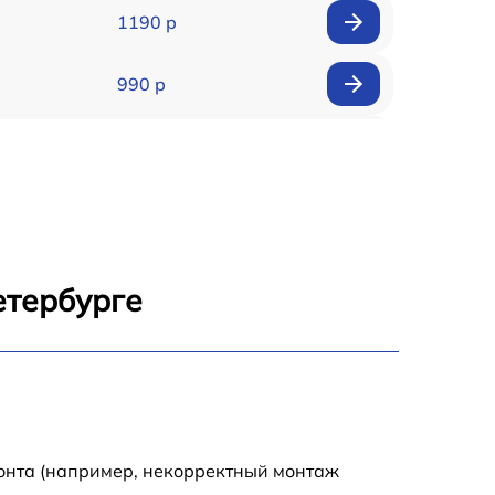
1190 р
990 р
990 р
2600 р
1145 р
етербурге
990 р
995 р
1050 р
монта (например, некорректный монтаж