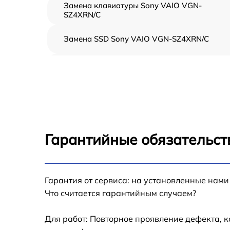
Замена клавиатуры Sony VAIO VGN-
SZ4XRN/C
Замена SSD Sony VAIO VGN-SZ4XRN/C
Восстановление данных Sony VAIO VGN-
SZ4XRN/C
Замена северного моста Sony VAIO VGN-
SZ4XRN/C
Замена экрана Sony VAIO VGN-SZ4XRN/C
Гарантийные обязательст
Замена шлейфа матрицы Sony VAIO VGN-
SZ4XRN/C
Замена термопасты Sony VAIO VGN-
Гарантия от сервиса: на установленные нами
SZ4XRN/C
Что считается гарантийным случаем?
Замена системы охлаждения Sony VAIO
VGN-SZ4XRN/C
Для работ: Повторное проявление дефекта, 