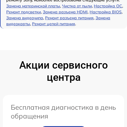
ремонту Sony, наиболее востребованы следующие услуги:
Замена материнской платы
,
Чистка от пыли
,
Настройка ОС
,
Ремонт подсветки
,
Замена разъема HDMI
,
Настройка BIOS
,
Замена видеочипа
,
Ремонт разъема питания
,
Замена
видеокарты
,
Ремонт цепей питания
.
Акции сервисного
центра
Бесплатная диагностика в день
обращения