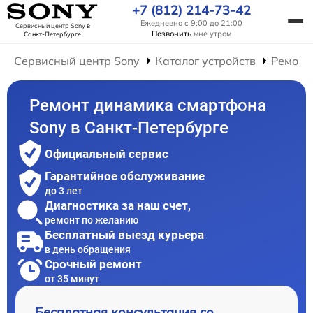
+7 (812) 214-73-42
Ежедневно с 9:00 до 21:00
Сервисный центр Sony
в
Позвонить
мне утром
Санкт-Петербурге
Сервисный центр Sony
Каталог устройств
Ремонт
Ремонт динамика смартфона
Sony в Санкт-Петербурге
Официальный сервис
Гарантийное обслуживание
до 3 лет
Диагностика за наш счет,
ремонт по желанию
Бесплатный выезд курьера
в день обращения
Срочный ремонт
от 35 минут
Бесплатная консультация со