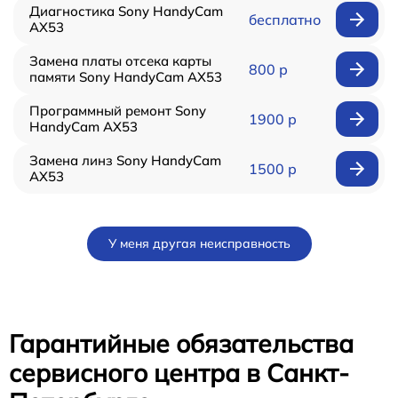
Диагностика Sony HandyCam
бесплатно
AX53
Замена платы отсека карты
800 р
памяти Sony HandyCam AX53
Программный ремонт Sony
1900 р
HandyCam AX53
Замена линз Sony HandyCam
1500 р
AX53
У меня другая неисправность
Гарантийные обязательства
сервисного центра в Санкт-