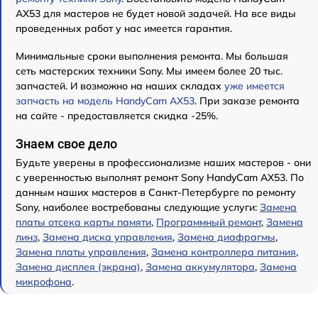
AX53 для мастеров не будет новой задачей. На все виды
проведенных работ у нас имеется гарантия.
Минимальные сроки выполнения ремонта. Мы большая
сеть мастерских техники Sony. Мы имеем более 20 тыс.
запчастей. И возможно на наших складах
уже имеется
запчасть на модель HandyCam AX53
. При заказе ремонта
на сайте - предоставляется скидка -25%.
Знаем свое дело
Будьте уверены в профессионализме наших мастеров - они
с уверенностью выполнят ремонт Sony HandyCam AX53. По
данным наших мастеров в Санкт-Петербурге по ремонту
Sony, наиболее востребованы следующие услуги:
Замена
платы отсека карты памяти
,
Программный ремонт
,
Замена
линз
,
Замена диска управления
,
Замена диафрагмы
,
Замена платы управления
,
Замена контроллера питания
,
Замена дисплея (экрана)
,
Замена аккумулятора
,
Замена
микрофона
.