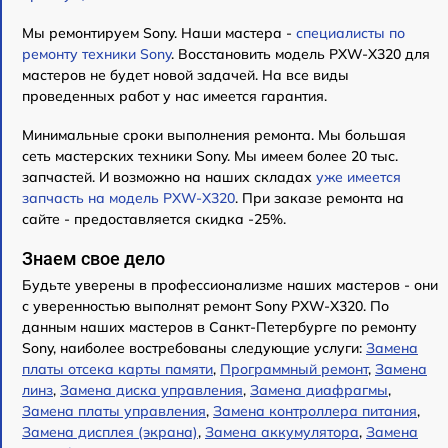
Мы ремонтируем Sony. Наши мастера -
специалисты по
ремонту техники Sony
. Восстановить модель PXW-X320 для
мастеров не будет новой задачей. На все виды
проведенных работ у нас имеется гарантия.
Минимальные сроки выполнения ремонта. Мы большая
сеть мастерских техники Sony. Мы имеем более 20 тыс.
запчастей. И возможно на наших складах
уже имеется
запчасть на модель PXW-X320
. При заказе ремонта на
сайте - предоставляется скидка -25%.
Знаем свое дело
Будьте уверены в профессионализме наших мастеров - они
с уверенностью выполнят ремонт Sony PXW-X320. По
данным наших мастеров в Санкт-Петербурге по ремонту
Sony, наиболее востребованы следующие услуги:
Замена
платы отсека карты памяти
,
Программный ремонт
,
Замена
линз
,
Замена диска управления
,
Замена диафрагмы
,
Замена платы управления
,
Замена контроллера питания
,
Замена дисплея (экрана)
,
Замена аккумулятора
,
Замена